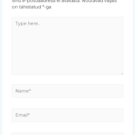
Sinu e-postiaadressi ei avaldata.
Nõutavad väljad
on tähistatud
*
-ga